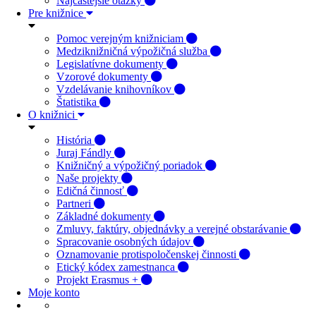
Najčastejšie otázky
Pre knižnice
Pomoc verejným knižniciam
Medziknižničná výpožičná služba
Legislatívne dokumenty
Vzorové dokumenty
Vzdelávanie knihovníkov
Štatistika
O knižnici
História
Juraj Fándly
Knižničný a výpožičný poriadok
Naše projekty
Edičná činnosť
Partneri
Základné dokumenty
Zmluvy, faktúry, objednávky a verejné obstarávanie
Spracovanie osobných údajov
Oznamovanie protispoločenskej činnosti
Etický kódex zamestnanca
Projekt Erasmus +
Moje konto