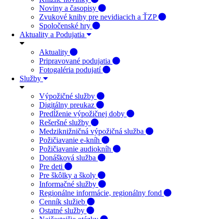
Noviny a časopisy
Zvukové knihy pre nevidiacich a ŤZP
Spoločenské hry
Aktuality a Podujatia
Aktuality
Pripravované podujatia
Fotogaléria podujatí
Služby
Výpožičné služby
Digitálny preukaz
Predĺženie výpožičnej doby
Rešeršné služby
Medziknižničná výpožičná služba
Požičiavanie e-kníh
Požičiavanie audiokníh
Donášková služba
Pre deti
Pre škôlky a školy
Informačné služby
Regionálne informácie, regionálny fond
Cenník služieb
Ostatné služby