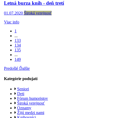
Letná burza kníh - deň tretí
01.07.2020
Široká verejnosť
Viac info
1
...
133
134
135
...
149
Predošlé
Ďalšie
Kategórie podujatí
Seniori
Deti
Fórum humoristov
Široká verejnosť
Oznamy
Žijú medzi nami
Knihovníci