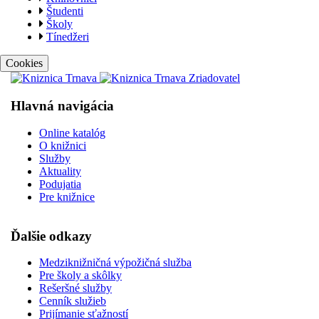
Študenti
Školy
Tínedžeri
Cookies
Hlavná navigácia
Online katalóg
O knižnici
Služby
Aktuality
Podujatia
Pre knižnice
Ďalšie odkazy
Medziknižničná výpožičná služba
Pre školy a skôlky
Rešeršné služby
Cenník služieb
Prijímanie sťažností