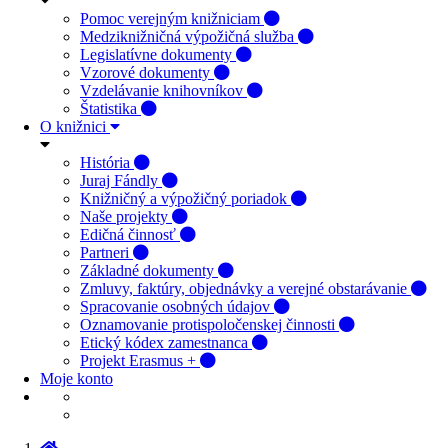
Pomoc verejným knižniciam
Medziknižničná výpožičná služba
Legislatívne dokumenty
Vzorové dokumenty
Vzdelávanie knihovníkov
Štatistika
O knižnici
História
Juraj Fándly
Knižničný a výpožičný poriadok
Naše projekty
Edičná činnosť
Partneri
Základné dokumenty
Zmluvy, faktúry, objednávky a verejné obstarávanie
Spracovanie osobných údajov
Oznamovanie protispoločenskej činnosti
Etický kódex zamestnanca
Projekt Erasmus +
Moje konto