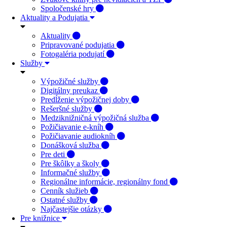
Spoločenské hry
Aktuality a Podujatia
Aktuality
Pripravované podujatia
Fotogaléria podujatí
Služby
Výpožičné služby
Digitálny preukaz
Predĺženie výpožičnej doby
Rešeršné služby
Medziknižničná výpožičná služba
Požičiavanie e-kníh
Požičiavanie audiokníh
Donášková služba
Pre deti
Pre škôlky a školy
Informačné služby
Regionálne informácie, regionálny fond
Cenník služieb
Ostatné služby
Najčastejšie otázky
Pre knižnice