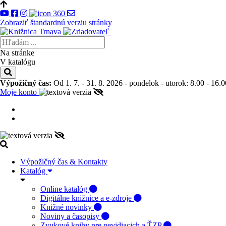
Zobraziť štandardnú verziu stránky
Na stránke
V katalógu
Výpožičný čas:
Od 1. 7. - 31. 8. 2026 - pondelok - utorok: 8.00 - 16.0
Moje konto
Výpožičný čas & Kontakty
Katalóg
Online katalóg
Digitálne knižnice a e-zdroje
Knižné novinky
Noviny a časopisy
Zvukové knihy pre nevidiacich a ŤZP