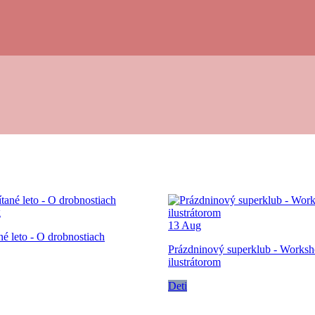
g
13
Aug
né leto - O drobnostiach
Prázdninový superklub - Worksh
ilustrátorom
Deti