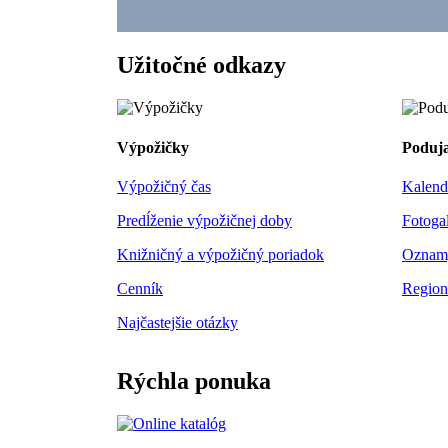
Užitočné odkazy
Výpožičky
Poduja
Výpožičný čas
Kalend
Predĺženie výpožičnej doby
Fotogal
Knižničný a výpožičný poriadok
Oznam
Cenník
Region
Najčastejšie otázky
Rýchla ponuka