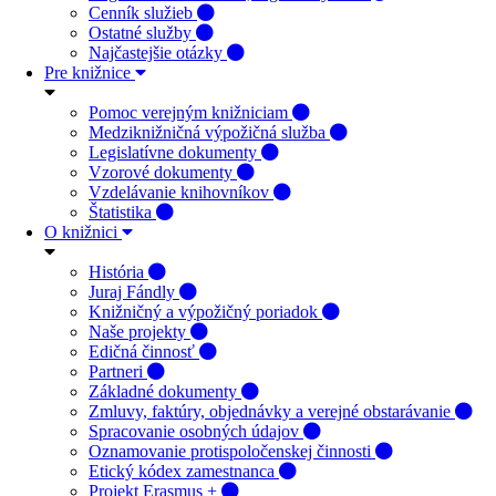
Cenník služieb
Ostatné služby
Najčastejšie otázky
Pre knižnice
Pomoc verejným knižniciam
Medziknižničná výpožičná služba
Legislatívne dokumenty
Vzorové dokumenty
Vzdelávanie knihovníkov
Štatistika
O knižnici
História
Juraj Fándly
Knižničný a výpožičný poriadok
Naše projekty
Edičná činnosť
Partneri
Základné dokumenty
Zmluvy, faktúry, objednávky a verejné obstarávanie
Spracovanie osobných údajov
Oznamovanie protispoločenskej činnosti
Etický kódex zamestnanca
Projekt Erasmus +