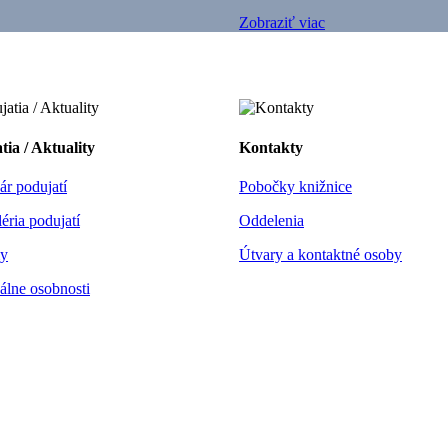
Zobraziť viac
tia / Aktuality
Kontakty
ár podujatí
Pobočky knižnice
éria podujatí
Oddelenia
y
Útvary a kontaktné osoby
álne osobnosti