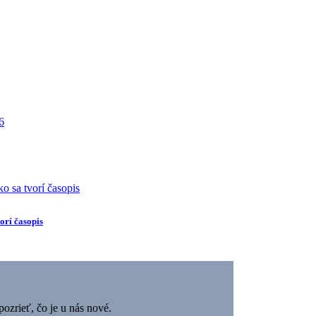
orí časopis
pozrieť, čo je u nás nové.