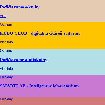
Požičiavame e-knihy
viac
Oznamy
KUBO CLUB - digitálna čitáreň zadarmo
viac info
Oznamy
Požičiavame audioknihy
viac info
Oznamy
SMARTLAB - Inteligentné laboratórium
Oznamy