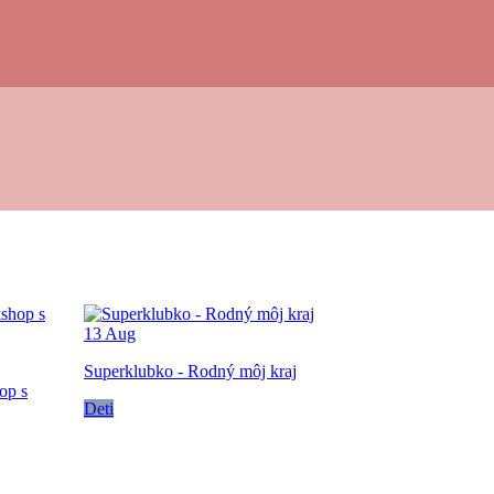
13
Aug
Superklubko - Rodný môj kraj
op s
Deti