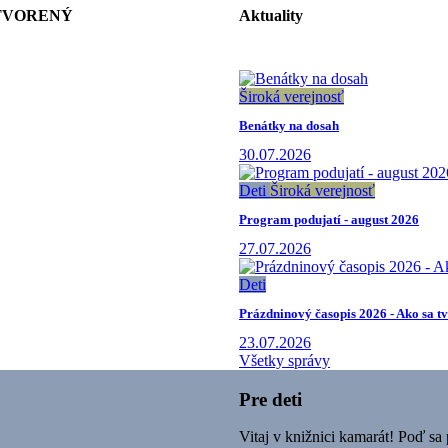
ZATVORENÝ
Aktuality
Široká verejnosť
Benátky na dosah
30.07.2026
Deti
Široká verejnosť
Program podujatí - august 2026
27.07.2026
Deti
Prázdninový časopis 2026 - Ako sa tv
23.07.2026
Všetky správy
Pre deti
Vitaj v knižnici kamarát! Poď sa 