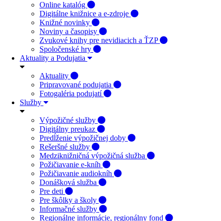
Online katalóg
Digitálne knižnice a e-zdroje
Knižné novinky
Noviny a časopisy
Zvukové knihy pre nevidiacich a ŤZP
Spoločenské hry
Aktuality a Podujatia
Aktuality
Pripravované podujatia
Fotogaléria podujatí
Služby
Výpožičné služby
Digitálny preukaz
Predĺženie výpožičnej doby
Rešeršné služby
Medziknižničná výpožičná služba
Požičiavanie e-kníh
Požičiavanie audiokníh
Donášková služba
Pre deti
Pre škôlky a školy
Informačné služby
Regionálne informácie, regionálny fond