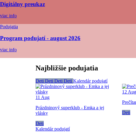
Digitálny preukaz
viac info
Podujatia
Program podujatí - august 2026
viac info
Najbližšie podujatia
Deti
Deti
Deti
Deti
Kalendár podujatí
12
Au
11
Aug
Prečíta
Prázdninový superklub - Emka a jej
Deti
vlásky
Deti
Kalendár podujatí