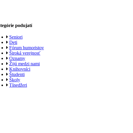
tegórie podujatí
Seniori
Deti
Fórum humoristov
Široká verejnosť
Oznamy
Žijú medzi nami
Knihovníci
Študenti
Školy
Tínedžeri