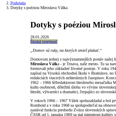
Podujatia
Dotyky s poéziou Miroslava Válka
Dotyky s poéziou Miros
28.01.2026
Široká verejnosť
„Domov sú ruky, na ktorých smieš plakať.“
Domovom jednej z najvýznamnejších postáv našej lite
Miroslava Válk
a - je Trnava, naše mesto. Tu sa naro
formovali jeho základné životné postoje. V roku 19
zapísal na Vysokú obchodnú školu v Bratislave, no
redakciách viacerých neliterárnych časopisov. Konc
1962 – 1966 šéfredaktorom literárneho mesačníka Ml
kultu osobnosti, dôležitú úlohu vo vývine slovenskej
literáti, výtvarníci a dramatici, čerpajúci zo slove
V rokoch 1966 – 1967 Válek spoluzakladal a bol pr
Romboid a v roku 1968 sa spolupodieľal na obnove
zastával funkciu predsedu Zväzu slovenských spisov
ČSSR od 1. januára 1969 sa stal ministrom kultúry 