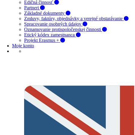
Edičná činnosť
Partneri
Základné dokumenty
Zmluvy, faktúry, objednávky a verejné obstarávanie
Spracovanie osobných údajov
Oznamovanie protispoločenskej činnosti
Etický kódex zamestnanca
Projekt Erasmus +
Moje konto