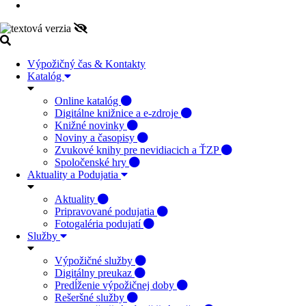
Výpožičný čas & Kontakty
Katalóg
Online katalóg
Digitálne knižnice a e-zdroje
Knižné novinky
Noviny a časopisy
Zvukové knihy pre nevidiacich a ŤZP
Spoločenské hry
Aktuality a Podujatia
Aktuality
Pripravované podujatia
Fotogaléria podujatí
Služby
Výpožičné služby
Digitálny preukaz
Predĺženie výpožičnej doby
Rešeršné služby