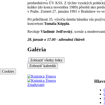
predsedníctva ÚV KSS. Z týchto vysokých politický
krátko (do konca novembra 1989) pôsobil ako pred
v Prahe. Zomrel 27. januára 1991 v Bratislave vo v
Pri príležitosti 35. výročia úmrtia básnika vás pozý
koncertom
Tomáša Köppla
.
Recituje
Vladimír Jedľovský
, scenár a moderovan
28. január o 17.00 - záhradná čitáreň
Galéria
Zobraziť všetky fotky
Zobraziť kalendár
Cookies
Hlavn