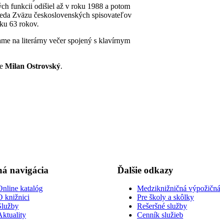
ch funkcii odišiel až v roku 1988 a potom
seda Zväzu československých spisovateľov
eku 63 rokov.
vame na literárny večer spojený s klavírnym
ie
Milan Ostrovský
.
á navigácia
Ďalšie odkazy
Online katalóg
Medziknižničná výpožičná
O knižnici
Pre školy a skôlky
Služby
Rešeršné služby
Aktuality
Cenník služieb