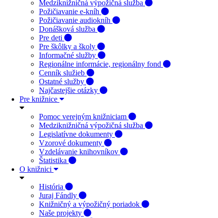
Medziknižničná výpožičná služba
Požičiavanie e-kníh
Požičiavanie audiokníh
Donášková služba
Pre deti
Pre škôlky a školy
Informačné služby
Regionálne informácie, regionálny fond
Cenník služieb
Ostatné služby
Najčastejšie otázky
Pre knižnice
Pomoc verejným knižniciam
Medziknižničná výpožičná služba
Legislatívne dokumenty
Vzorové dokumenty
Vzdelávanie knihovníkov
Štatistika
O knižnici
História
Juraj Fándly
Knižničný a výpožičný poriadok
Naše projekty