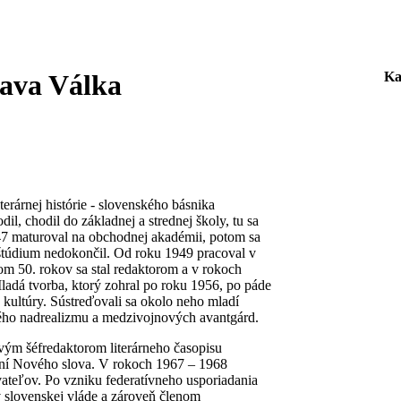
Ka
lava Válka
rárnej histórie - slovenského básnika
dil, chodil do základnej a strednej školy, tu sa
47 maturoval na obchodnej akadémii, potom sa
 štúdium nedokončil. Od roku 1949 pracoval v
om 50. rokov sa stal redaktorom a v rokoch
adá tvorba, ktorý zohral po roku 1956, po páde
 kultúry. Sústreďovali sa okolo neho mladí
nského nadrealizmu a medzivojnových avantgárd.
vým šéfredaktorom literárneho časopisu
ní Nového slova. V rokoch 1967 – 1968
ateľov. Po vzniku federatívneho usporiadania
v slovenskej vláde a zároveň členom