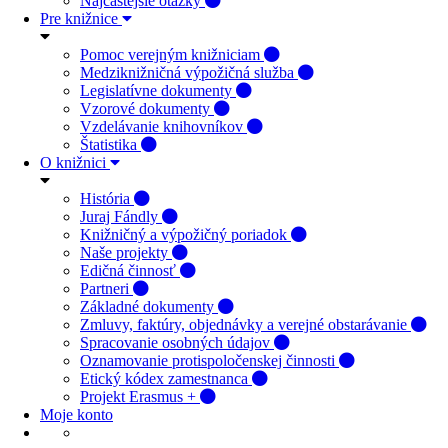
Najčastejšie otázky
Pre knižnice
Pomoc verejným knižniciam
Medziknižničná výpožičná služba
Legislatívne dokumenty
Vzorové dokumenty
Vzdelávanie knihovníkov
Štatistika
O knižnici
História
Juraj Fándly
Knižničný a výpožičný poriadok
Naše projekty
Edičná činnosť
Partneri
Základné dokumenty
Zmluvy, faktúry, objednávky a verejné obstarávanie
Spracovanie osobných údajov
Oznamovanie protispoločenskej činnosti
Etický kódex zamestnanca
Projekt Erasmus +
Moje konto