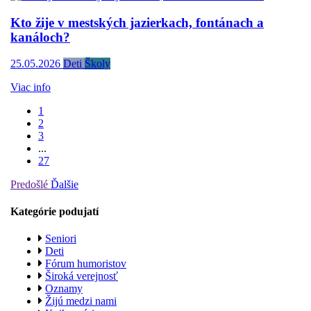
Kto žije v mestských jazierkach, fontánach a
kanáloch?
25.05.2026
Deti
Školy
Viac info
1
2
3
...
27
Predošlé
Ďalšie
Kategórie podujatí
Seniori
Deti
Fórum humoristov
Široká verejnosť
Oznamy
Žijú medzi nami