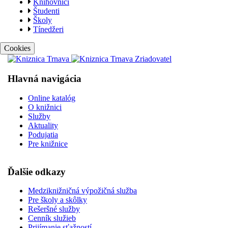
Knihovníci
Študenti
Školy
Tínedžeri
Cookies
Hlavná navigácia
Online katalóg
O knižnici
Služby
Aktuality
Podujatia
Pre knižnice
Ďalšie odkazy
Medziknižničná výpožičná služba
Pre školy a skôlky
Rešeršné služby
Cenník služieb
Prijímanie sťažností