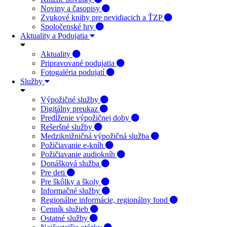
Noviny a časopisy
Zvukové knihy pre nevidiacich a ŤZP
Spoločenské hry
Aktuality a Podujatia
Aktuality
Pripravované podujatia
Fotogaléria podujatí
Služby
Výpožičné služby
Digitálny preukaz
Predĺženie výpožičnej doby
Rešeršné služby
Medziknižničná výpožičná služba
Požičiavanie e-kníh
Požičiavanie audiokníh
Donášková služba
Pre deti
Pre škôlky a školy
Informačné služby
Regionálne informácie, regionálny fond
Cenník služieb
Ostatné služby