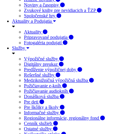
Noviny a časopisy
Zvukové knihy pre nevidiacich a ŤZP
Spoločenské hry
Aktuality a Podujatia
Aktuality
Pripravované podujatia
Fotogaléria podujatí
Služby
Výpožičné služby
Digitálny preukaz
Predĺženie výpožičnej doby
Rešeršné služby
Medziknižničná výpožičná služba
Požičiavanie e-kníh
Požičiavanie audiokníh
Donášková služba
Pre deti
Pre škôlky a školy
Informačné služby
Regionálne informácie, regionálny fond
Cenník služieb
Ostatné služby