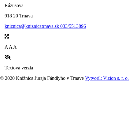
Rázusova 1
918 20 Trnava
kniznica@kniznicatrnava.sk
033/5513896
A
A
A
Textová verzia
© 2020 Knižnica Juraja Fándlyho v Trnave
Vytvoril: Vizion s. r. o.