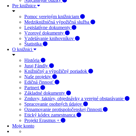
Najčastejšie otázky
Pre knižnice
Pomoc verejným knižniciam
Medziknižničná výpožičná služba
Legislatívne dokumenty
Vzorové dokumenty
Vzdelávanie knihovníkov
Štatistika
O knižnici
História
Juraj Fándly
Knižničný a výpožičný poriadok
Naše projekty
Edičná činnosť
Partneri
Základné dokumenty
Zmluvy, faktúry, objednávky a verejné obstarávanie
Spracovanie osobných údajov
Oznamovanie protispoločenskej činnosti
Etický kódex zamestnanca
Projekt Erasmus +
Moje konto