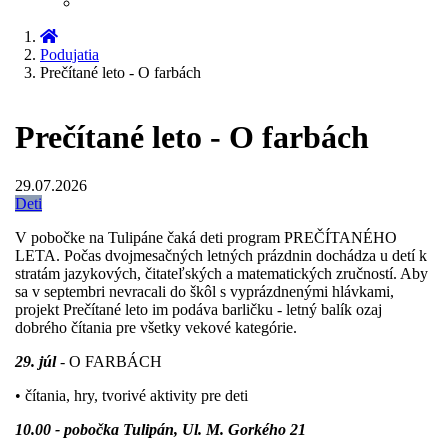
Podujatia
Prečítané leto - O farbách
Prečítané leto - O farbách
29.07.2026
Deti
V pobočke na Tulipáne čaká deti program PREČÍTANÉHO
LETA. Počas dvojmesačných letných prázdnin dochádza u detí k
stratám jazykových, čitateľských a matematických zručností. Aby
sa v septembri nevracali do škôl s vyprázdnenými hlávkami,
projekt Prečítané leto im podáva barličku - letný balík ozaj
dobrého čítania pre všetky vekové kategórie.
29. júl
- O FARBÁCH
• čítania, hry, tvorivé aktivity pre deti
10.00 - pobočka Tulipán, Ul. M. Gorkého 21