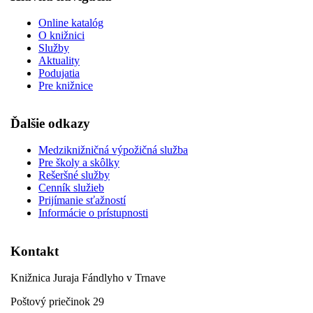
Online katalóg
O knižnici
Služby
Aktuality
Podujatia
Pre knižnice
Ďalšie odkazy
Medziknižničná výpožičná služba
Pre školy a skôlky
Rešeršné služby
Cenník služieb
Prijímanie sťažností
Informácie o prístupnosti
Kontakt
Knižnica Juraja Fándlyho v Trnave
Poštový priečinok 29