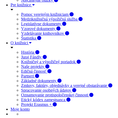
Najčastejšie otázky
Pre knižnice
Pomoc verejným knižniciam
Medziknižničná výpožičná služba
Legislatívne dokumenty
Vzorové dokumenty
Vzdelávanie knihovníkov
Štatistika
O knižnici
História
Juraj Fándly
Knižničný a výpožičný poriadok
Naše projekty
Edičná činnosť
Partneri
Základné dokumenty
Zmluvy, faktúry, objednávky a verejné obstarávanie
Spracovanie osobných údajov
Oznamovanie protispoločenskej činnosti
Etický kódex zamestnanca
Projekt Erasmus +
Moje konto