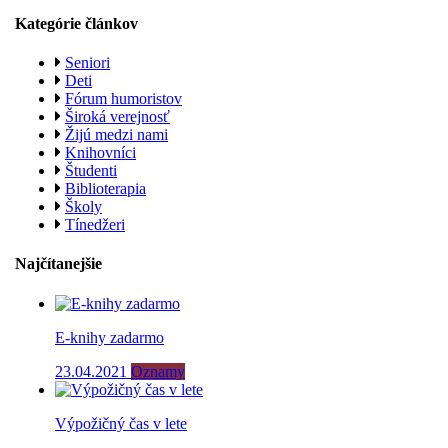
Kategórie článkov
Seniori
Deti
Fórum humoristov
Široká verejnosť
Žijú medzi nami
Knihovníci
Študenti
Biblioterapia
Školy
Tínedžeri
Najčítanejšie
E-knihy zadarmo
23.04.2021
Oznamy
Výpožičný čas v lete