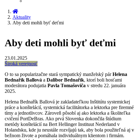
Aktuality
Aby deti mohli byť deťmi
Aby deti mohli byť deťmi
23.01.2025
Široká verejnosť
O to sa popularizačne stará sympatický manželský pár
Helena
Bednařík Ballová
a
Dalibor Bednařík
, ktorí boli hosťami
moderátora podujatia
Pavla Tomašoviča
v stredu 22. januára
2025.
Helena Bednařík Ballová je zakladateľkou Inštitútu systemickej
práce a konštelácií, systemická facilitátorka a lektorka pre firemné
tímy a jednotlivcov. Zároveň pôsobí aj ako lektorka a školiteľka
cvičení PortDeBras. Ako prvá Slovenka dokončila štúdium
metódy konštelácií na Bert Hellinger Instituut Nederland v
Holandsku, kde ju neustále rozvíjajú tak, aby bola použiteľná aj v
bežnom živote a pomáhala individuálnym klientom i firmám.