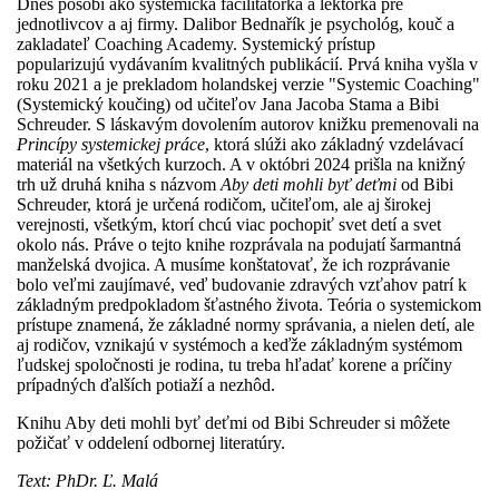
Dnes pôsobí ako systemická facilitátorka a lektorka pre
jednotlivcov a aj firmy. Dalibor Bednařík je psychológ, kouč a
zakladateľ Coaching Academy. Systemický prístup
popularizujú vydávaním kvalitných publikácií. Prvá kniha vyšla v
roku 2021 a je prekladom holandskej verzie "Systemic Coaching"
(Systemický koučing) od učiteľov Jana Jacoba Stama a Bibi
Schreuder. S láskavým dovolením autorov knižku premenovali na
Princípy systemickej práce
, ktorá slúži ako základný vzdelávací
materiál na všetkých kurzoch. A v októbri 2024 prišla na knižný
trh už druhá kniha s názvom
Aby deti mohli byť deťmi
od Bibi
Schreuder, ktorá je určená rodičom, učiteľom, ale aj širokej
verejnosti, všetkým, ktorí chcú viac pochopiť svet detí a svet
okolo nás. Práve o tejto knihe rozprávala na podujatí šarmantná
manželská dvojica. A musíme konštatovať, že ich rozprávanie
bolo veľmi zaujímavé, veď budovanie zdravých vzťahov patrí k
základným predpokladom šťastného života. Teória o systemickom
prístupe znamená, že základné normy správania, a nielen detí, ale
aj rodičov, vznikajú v systémoch a keďže základným systémom
ľudskej spoločnosti je rodina, tu treba hľadať korene a príčiny
prípadných ďalších potiaží a nezhôd.
Knihu Aby deti mohli byť deťmi od Bibi Schreuder si môžete
požičať v oddelení odbornej literatúry.
Text: PhDr. Ľ. Malá