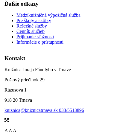
Ďalšie odkazy
Medziknižničná výpožičná služba
Pre školy a skôlky
Rešeršné služby
Cenník služieb
Prijímanie sťažností
Informácie o prístupnosti
Kontakt
Knižnica Juraja Fándlyho v Trnave
Poštový priečinok 29
Rázusova 1
918 20 Trnava
kniznica@kniznicatrnava.sk
033/5513896
A
A
A