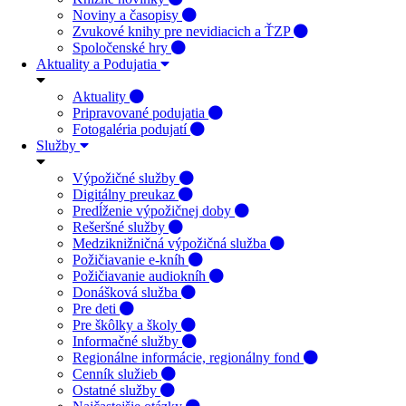
Noviny a časopisy
Zvukové knihy pre nevidiacich a ŤZP
Spoločenské hry
Aktuality a Podujatia
Aktuality
Pripravované podujatia
Fotogaléria podujatí
Služby
Výpožičné služby
Digitálny preukaz
Predĺženie výpožičnej doby
Rešeršné služby
Medziknižničná výpožičná služba
Požičiavanie e-kníh
Požičiavanie audiokníh
Donášková služba
Pre deti
Pre škôlky a školy
Informačné služby
Regionálne informácie, regionálny fond
Cenník služieb
Ostatné služby