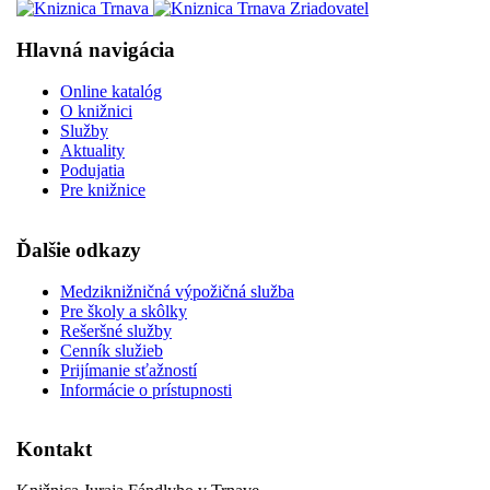
Hlavná navigácia
Online katalóg
O knižnici
Služby
Aktuality
Podujatia
Pre knižnice
Ďalšie odkazy
Medziknižničná výpožičná služba
Pre školy a skôlky
Rešeršné služby
Cenník služieb
Prijímanie sťažností
Informácie o prístupnosti
Kontakt