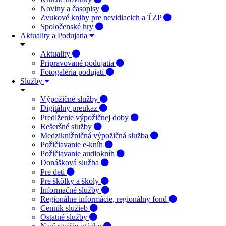
Noviny a časopisy
Zvukové knihy pre nevidiacich a ŤZP
Spoločenské hry
Aktuality a Podujatia
Aktuality
Pripravované podujatia
Fotogaléria podujatí
Služby
Výpožičné služby
Digitálny preukaz
Predĺženie výpožičnej doby
Rešeršné služby
Medziknižničná výpožičná služba
Požičiavanie e-kníh
Požičiavanie audiokníh
Donášková služba
Pre deti
Pre škôlky a školy
Informačné služby
Regionálne informácie, regionálny fond
Cenník služieb
Ostatné služby