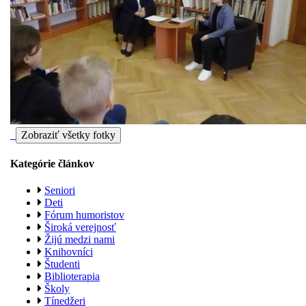
Zobraziť všetky fotky
Kategórie článkov
Seniori
Deti
Fórum humoristov
Široká verejnosť
Žijú medzi nami
Knihovníci
Študenti
Biblioterapia
Školy
Tínedžeri