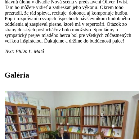
hlavnú úlohu v divadle Nová scéna v predstavení Oliver Twist.
Tam ho môžete vidieť a zatlieskať jeho výkonu! Okrem toho
prezradil, že rád spieva, recituje, dokonca aj komponuje hudbu.
Popri rozprávaní o svojich úspechoch návštevníkom hudobného
oddelenia aj zaspieval piesne, ktoré má v repertoári. Otázok zo
strany detských poslucháčov bolo množstvo. Spontánny a
sympatický prejav mladého herca bol pre všetkých zúčastnených
veľkou inšpiráciou. Ďakujeme a držíme do budúcnosti palce!
Text: PhDr. Ľ. Malá
Galéria