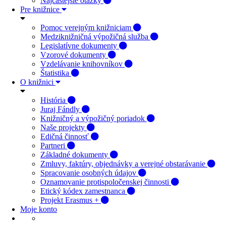
Najčastejšie otázky
Pre knižnice
Pomoc verejným knižniciam
Medziknižničná výpožičná služba
Legislatívne dokumenty
Vzorové dokumenty
Vzdelávanie knihovníkov
Štatistika
O knižnici
História
Juraj Fándly
Knižničný a výpožičný poriadok
Naše projekty
Edičná činnosť
Partneri
Základné dokumenty
Zmluvy, faktúry, objednávky a verejné obstarávanie
Spracovanie osobných údajov
Oznamovanie protispoločenskej činnosti
Etický kódex zamestnanca
Projekt Erasmus +
Moje konto