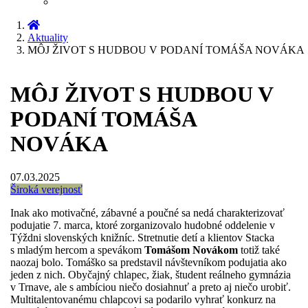
Aktuality
MÔJ ŽIVOT S HUDBOU V PODANÍ TOMÁŠA NOVÁKA
MÔJ ŽIVOT S HUDBOU V
PODANÍ TOMÁŠA
NOVÁKA
07.03.2025
Široká verejnosť
Inak ako motivačné, zábavné a poučné sa nedá charakterizovať
podujatie 7. marca, ktoré zorganizovalo hudobné oddelenie v
Týždni slovenských knižníc. Stretnutie detí a klientov Stacka
s mladým hercom a spevákom
Tomášom Novákom
totiž také
naozaj bolo.
Tomáško sa predstavil návštevníkom podujatia ako
jeden z nich. Obyčajný chlapec, žiak, študent reálneho gymnázia
v Trnave, ale s ambíciou niečo dosiahnuť a preto aj niečo urobiť.
Multitalentovanému chlapcovi sa podarilo vyhrať konkurz na