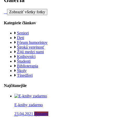
Zobraziť všetky fotky
Kategórie článkov
Seniori
Deti
Fórum humoristov
Široká verejnosť
Žijú medzi nami
Knihovníci
Študenti
Biblioterapia
Školy
Tínedžeri
Najčítanejšie
E-knihy zadarmo
23.04.2021
Oznamy