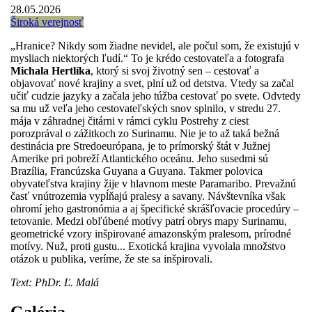
28.05.2026
Široká verejnosť
„Hranice? Nikdy som žiadne nevidel, ale počul som, že existujú v
mysliach niektorých ľudí.“ To je krédo cestovateľa a fotografa
Michala Hertlíka
, ktorý si svoj životný sen – cestovať a
objavovať nové krajiny a svet, plní už od detstva. Vtedy sa začal
učiť cudzie jazyky a začala jeho túžba cestovať po svete. Odvtedy
sa mu už veľa jeho cestovateľských snov splnilo, v stredu 27.
mája v záhradnej čitárni v rámci cyklu Postrehy z ciest
porozprával o zážitkoch zo Surinamu. Nie je to až taká bežná
destinácia pre Stredoeurópana, je to prímorský štát v Južnej
Amerike pri pobreží Atlantického oceánu. Jeho susedmi sú
Brazília, Francúzska Guyana a Guyana. Takmer polovica
obyvateľstva krajiny žije v hlavnom meste Paramaribo. Prevažnú
časť vnútrozemia vypĺňajú pralesy a savany. Návštevníka však
ohromí jeho gastronómia a aj špecifické skrášľovacie procedúry –
tetovanie. Medzi obľúbené motívy patrí obrys mapy Surinamu,
geometrické vzory inšpirované amazonským pralesom, prírodné
motívy. Nuž, proti gustu... Exotická krajina vyvolala množstvo
otázok u publika, veríme, že ste sa inšpirovali.
Text: PhDr. Ľ. Malá
Galéria