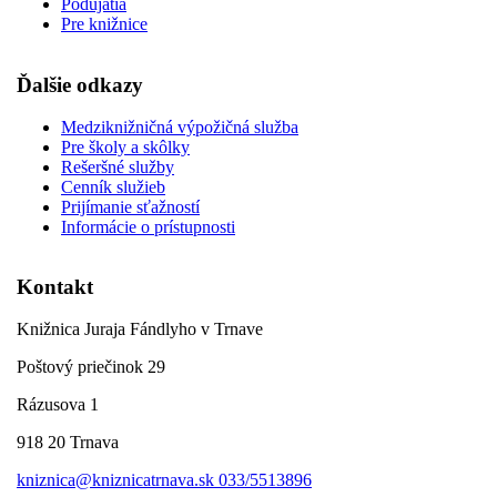
Podujatia
Pre knižnice
Ďalšie odkazy
Medziknižničná výpožičná služba
Pre školy a skôlky
Rešeršné služby
Cenník služieb
Prijímanie sťažností
Informácie o prístupnosti
Kontakt
Knižnica Juraja Fándlyho v Trnave
Poštový priečinok 29
Rázusova 1
918 20 Trnava
kniznica@kniznicatrnava.sk
033/5513896