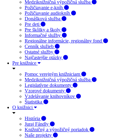
Medziknižničná výpožičná služba
Požičiavanie e-kníh
Požičiavanie audiokníh
Donášková služba
Pre deti
Pre škôlky a školy
Informačné služby
Regionálne informácie, regionálny fond
Cenník služieb
Ostatné služby
Najčastejšie otázky
Pre knižnice
Pomoc verejným knižniciam
Medziknižničná výpožičná služba
Legislatívne dokumenty
Vzorové dokumenty
Vzdelávanie knihovníkov
Štatistika
O knižnici
História
Juraj Fándly
Knižničný a výpožičný poriadok
Naše projekty