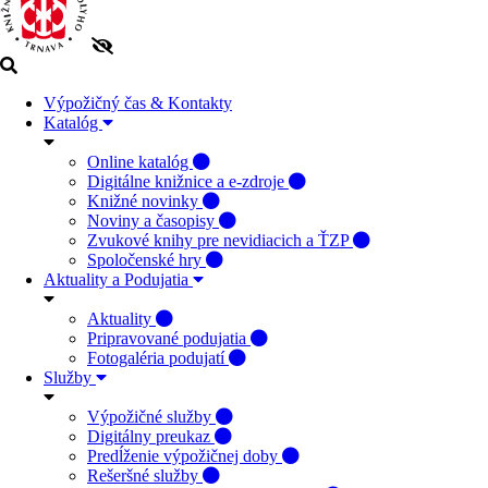
Výpožičný čas & Kontakty
Katalóg
Online katalóg
Digitálne knižnice a e-zdroje
Knižné novinky
Noviny a časopisy
Zvukové knihy pre nevidiacich a ŤZP
Spoločenské hry
Aktuality a Podujatia
Aktuality
Pripravované podujatia
Fotogaléria podujatí
Služby
Výpožičné služby
Digitálny preukaz
Predĺženie výpožičnej doby
Rešeršné služby