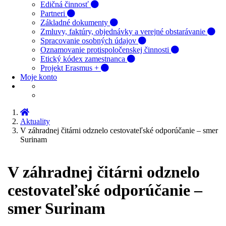
Edičná činnosť
Partneri
Základné dokumenty
Zmluvy, faktúry, objednávky a verejné obstarávanie
Spracovanie osobných údajov
Oznamovanie protispoločenskej činnosti
Etický kódex zamestnanca
Projekt Erasmus +
Moje konto
Aktuality
V záhradnej čitárni odznelo cestovateľské odporúčanie – smer
Surinam
V záhradnej čitárni odznelo
cestovateľské odporúčanie –
smer Surinam