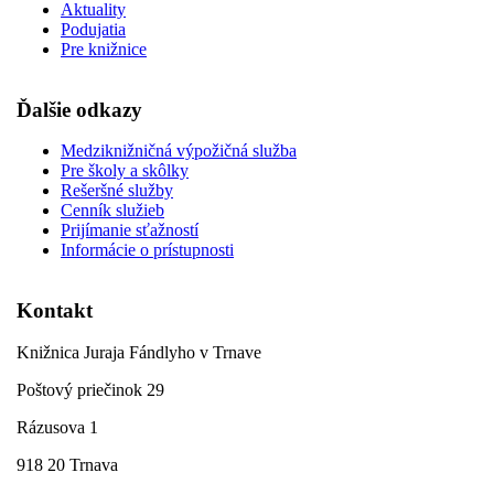
Aktuality
Podujatia
Pre knižnice
Ďalšie odkazy
Medziknižničná výpožičná služba
Pre školy a skôlky
Rešeršné služby
Cenník služieb
Prijímanie sťažností
Informácie o prístupnosti
Kontakt
Knižnica Juraja Fándlyho v Trnave
Poštový priečinok 29
Rázusova 1
918 20 Trnava