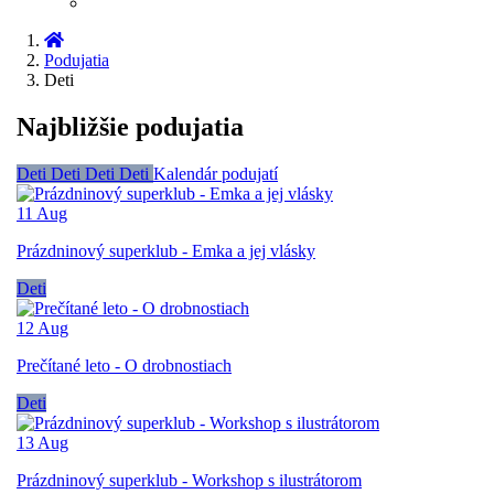
Podujatia
Deti
Najbližšie podujatia
Deti
Deti
Deti
Deti
Kalendár podujatí
11
Aug
Prázdninový superklub - Emka a jej vlásky
Deti
12
Aug
Prečítané leto - O drobnostiach
Deti
13
Aug
Prázdninový superklub - Workshop s ilustrátorom