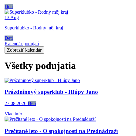
Deti
13
Aug
Superklubko - Rodný môj kraj
Deti
Kalendár podujatí
Zobraziť kalendár
Všetky podujatia
Prázdninový superklub - Hlúpy Jano
27.08.2026
Deti
Viac info
Prečítané leto - O spokojnosti na Prednádraží