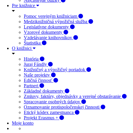
Najčastejšie otázky
Pre knižnice
Pomoc verejným knižniciam
Medziknižničná výpožičná služba
Legislatívne dokumenty
Vzorové dokumenty
Vzdelávanie knihovníkov
Štatistika
O knižnici
História
Juraj Fándly
Knižničný a výpožičný poriadok
Naše projekty
Edičná činnosť
Partneri
Základné dokumenty
Zmluvy, faktúry, objednávky a verejné obstarávanie
Spracovanie osobných údajov
Oznamovanie protispoločenskej činnosti
Etický kódex zamestnanca
Projekt Erasmus +
Moje konto