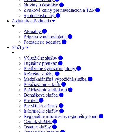
Noviny a časopisy
Zvukové knihy pre nevidiacich a ŤZP
Spoločenské hry
Aktuality a Podujatia
Aktuality
Pripravované podujatia
Fotogaléria podujatí
Služby
Výpožičné služby
Digitálny preukaz
Predĺženie výpožičnej doby
Rešeršné služby
Medziknižničná výpožičná služba
Požičiavanie e-kníh
Požičiavanie audiokníh
Donášková služba
Pre deti
Pre škôlky a školy
Informačné služby
Regionálne informácie, regionálny fond
Cenník služieb
Ostatné služby