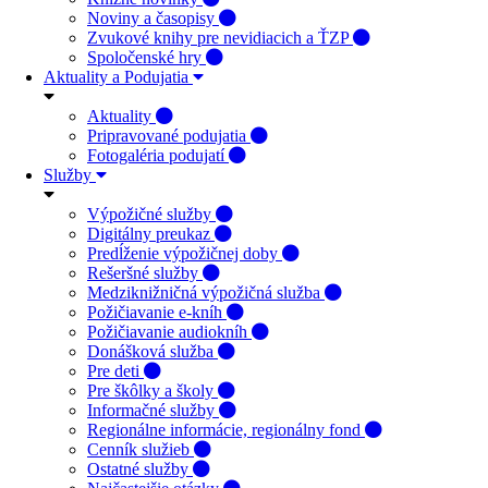
Noviny a časopisy
Zvukové knihy pre nevidiacich a ŤZP
Spoločenské hry
Aktuality a Podujatia
Aktuality
Pripravované podujatia
Fotogaléria podujatí
Služby
Výpožičné služby
Digitálny preukaz
Predĺženie výpožičnej doby
Rešeršné služby
Medziknižničná výpožičná služba
Požičiavanie e-kníh
Požičiavanie audiokníh
Donášková služba
Pre deti
Pre škôlky a školy
Informačné služby
Regionálne informácie, regionálny fond
Cenník služieb
Ostatné služby