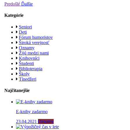
Predošlé
Ďalšie
Kategórie
Seniori
Deti
Fórum humoristov
Široká verejnosť
Oznamy
Žijú medzi nami
Knihovníci
Študenti
Biblioterapia
Školy
Tínedžeri
Najčítanejšie
E-knihy zadarmo
23.04.2021
Oznamy