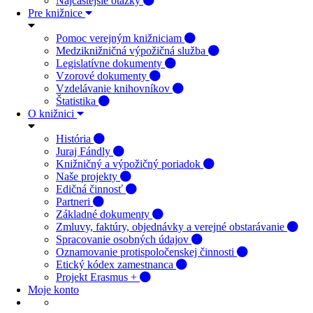
Najčastejšie otázky
Pre knižnice
Pomoc verejným knižniciam
Medziknižničná výpožičná služba
Legislatívne dokumenty
Vzorové dokumenty
Vzdelávanie knihovníkov
Štatistika
O knižnici
História
Juraj Fándly
Knižničný a výpožičný poriadok
Naše projekty
Edičná činnosť
Partneri
Základné dokumenty
Zmluvy, faktúry, objednávky a verejné obstarávanie
Spracovanie osobných údajov
Oznamovanie protispoločenskej činnosti
Etický kódex zamestnanca
Projekt Erasmus +
Moje konto