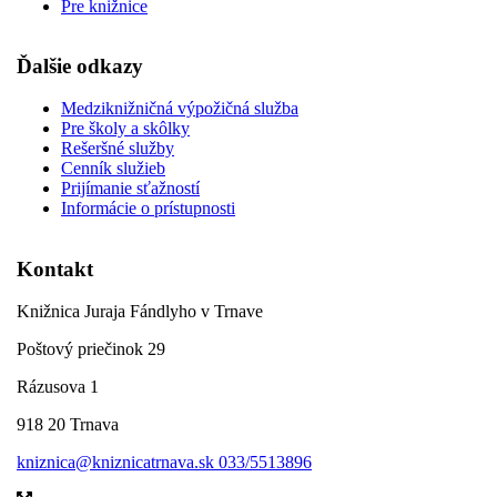
Pre knižnice
Ďalšie odkazy
Medziknižničná výpožičná služba
Pre školy a skôlky
Rešeršné služby
Cenník služieb
Prijímanie sťažností
Informácie o prístupnosti
Kontakt
Knižnica Juraja Fándlyho v Trnave
Poštový priečinok 29
Rázusova 1
918 20 Trnava
kniznica@kniznicatrnava.sk
033/5513896