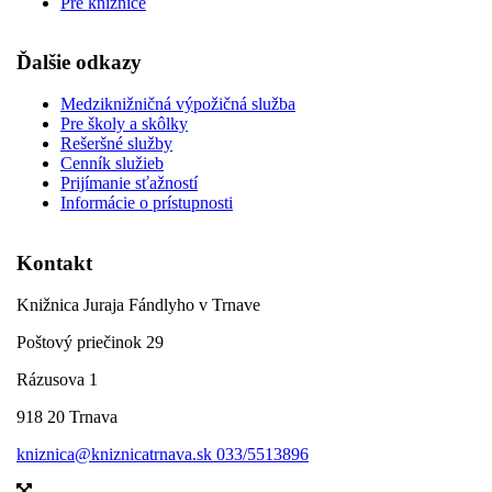
Pre knižnice
Ďalšie odkazy
Medziknižničná výpožičná služba
Pre školy a skôlky
Rešeršné služby
Cenník služieb
Prijímanie sťažností
Informácie o prístupnosti
Kontakt
Knižnica Juraja Fándlyho v Trnave
Poštový priečinok 29
Rázusova 1
918 20 Trnava
kniznica@kniznicatrnava.sk
033/5513896