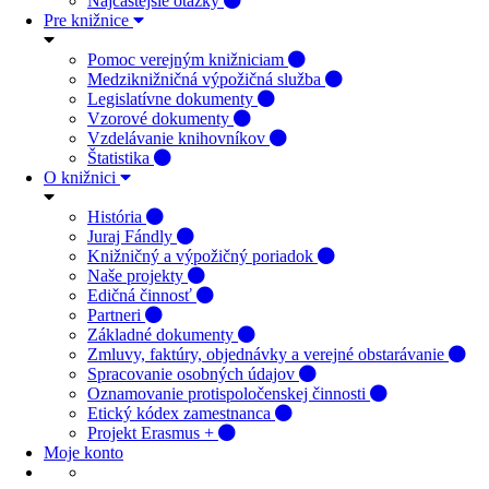
Najčastejšie otázky
Pre knižnice
Pomoc verejným knižniciam
Medziknižničná výpožičná služba
Legislatívne dokumenty
Vzorové dokumenty
Vzdelávanie knihovníkov
Štatistika
O knižnici
História
Juraj Fándly
Knižničný a výpožičný poriadok
Naše projekty
Edičná činnosť
Partneri
Základné dokumenty
Zmluvy, faktúry, objednávky a verejné obstarávanie
Spracovanie osobných údajov
Oznamovanie protispoločenskej činnosti
Etický kódex zamestnanca
Projekt Erasmus +
Moje konto