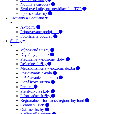
Noviny a časopisy
Zvukové knihy pre nevidiacich a ŤZP
Spoločenské hry
Aktuality a Podujatia
Aktuality
Pripravované podujatia
Fotogaléria podujatí
Služby
Výpožičné služby
Digitálny preukaz
Predĺženie výpožičnej doby
Rešeršné služby
Medziknižničná výpožičná služba
Požičiavanie e-kníh
Požičiavanie audiokníh
Donášková služba
Pre deti
Pre škôlky a školy
Informačné služby
Regionálne informácie, regionálny fond
Cenník služieb
Ostatné služby