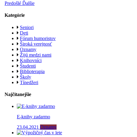
Predošlé
Ďalšie
Kategórie
Seniori
Deti
Fórum humoristov
Široká verejnosť
Oznamy
Žijú medzi nami
Knihovníci
Študenti
Biblioterapia
Školy
Tínedžeri
Najčítanejšie
E-knihy zadarmo
23.04.2021
Oznamy